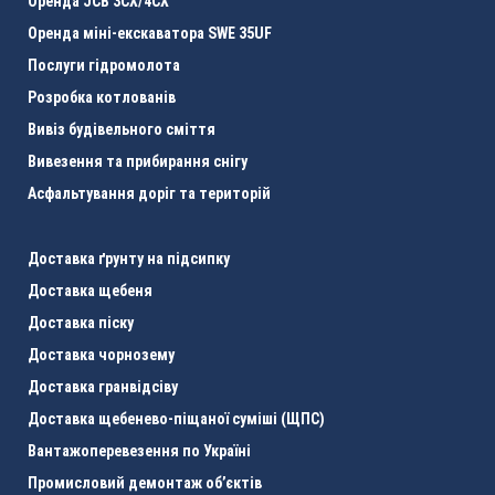
Оренда JCB 3CХ/4CX
Оренда міні-екскаватора SWE 35UF
Послуги гідромолота
Розробка котлованів
Вивіз будівельного сміття
Вивезення та прибирання снігу
Асфальтування доріг та територій
Доставка ґрунту на підсипку
Доставка щебеня
Доставка піску
Доставка чорнозему
Доставка гранвідсіву
Доставка щебенево-піщаної суміші (ЩПС)
Вантажоперевезення по Україні
Промисловий демонтаж об’єктів