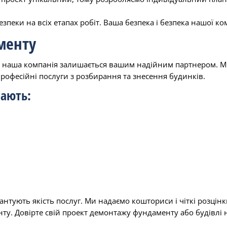
зпеки на всіх етапах робіт. Ваша безпека і безпека нашої к
менту
 наша компанія залишається вашим надійним партнером. Ми 
рофесійні послуги з розбирання та знесення будинків.
чають:
рантують якість послуг
. Ми надаємо кошториси і чіткі розцін
у. Довірте свій проект демонтажу фундаменту або будівлі н