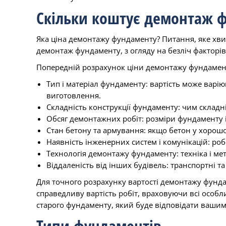
Скільки коштує демонтаж 
Яка ціна демонтажу фундаменту? Питання, яке хвил
демонтаж фундаменту, з огляду на безліч факторів
Попередній розрахунок ціни демонтажу фундаменту
Тип і матеріал фундаменту: вартість може варію
виготовлення.
Складність конструкції фундаменту: чим складні
Обсяг демонтажних робіт: розміри фундаменту і
Стан бетону та армування: якщо бетон у хорошом
Наявність інженерних систем і комунікацій: р
Технологія демонтажу фундаменту: техніка і ме
Віддаленість від інших будівель: транспортні т
Для точного розрахунку вартості демонтажу фундам
справедливу вартість робіт, враховуючи всі особл
старого фундаменту, який буде відповідати вашим
Типи фундаментів