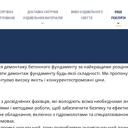
ОЗРОБКА
ДОСТАВКА СИПУЧИХ
ВИВІЗ БУДІВЕЛЬНОГО
ІНШІ
ТЛОВАНІВ
БУДІВЕЛЬНИХ МАТЕРІАЛІВ
СМІТТЯ
ПОСЛУГИ
я демонтажу бетонного фундаменту за найкращими розцінка
нати демонтаж фундаменту будь-якої складності. Ми пропону
нтуємо високу якість і конкурентоспроможні ціни.
 з досвідчених фахівців, які володіють всіма необхідними
ями і методами роботи, щоб забезпечити безпеку та ефекти
е обладнання, включно з гідромолотами та спеціалізованою
умовах.
н проект унікальний, тому розробляємо індивідуальний пл