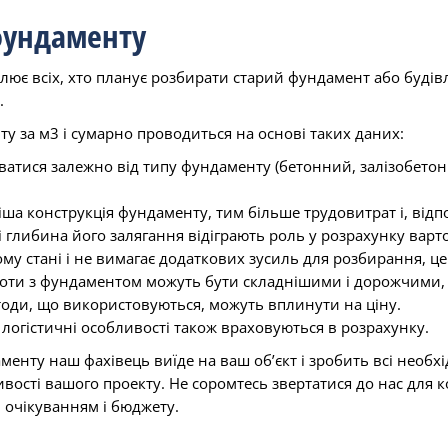
фундаменту
ює всіх, хто планує розбирати старий фундамент або будівл
.
 за м3 і сумарно проводиться на основі таких даних:
ватися залежно від типу фундаменту (бетонний, залізобетонн
ша конструкція фундаменту, тим більше трудовитрат і, відп
 глибина його залягання відіграють роль у розрахунку варто
у стані і не вимагає додаткових зусиль для розбирання, це 
оботи з фундаментом можуть бути складнішими і дорожчими,
тоди, що використовуються, можуть вплинути на ціну.
а логістичні особливості також враховуються в розрахунку.
енту наш фахівець виїде на ваш об’єкт і зробить всі необхі
ивості вашого проекту. Не соромтесь звертатися до нас для 
 очікуванням і бюджету.