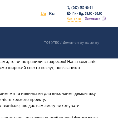
(067) 450-90-91
Ua
Ru
Пн - Нд: 08:00 - 20:00
Контакти
Замовити
ТОВ УТБК
/
Демонтаж фундаменту
ми, то ви потрапили за адресою! Наша компанія
ємо широкий спектр послуг, пов’язаних з
 знаннями та навичками для виконання демонтажу
вність кожного проекту.
 технікою, що дає нам змогу виконувати
ан демонтажу, враховуючи особливості фундаменту