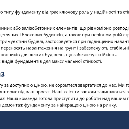
 типу фундаменту відіграє ключову роль у надійності та стій
нних або залізобетонних елементів, що рівномірно розподіля
гляних і блокових будинків, а також при нерівномірній стр
тримує стіни будівлі, застосовується при підвищених навант
переносять навантаження на грунт і забезпечують стабільні
впчиків для легких будівель, що забезпечує стійкість.
видів фундаментів для максимальної стійкості.
аз
за доступною ціною, не соромтеся звертатися до нас. Ми го
кошторис під ваш проект. Наші клієнти завжди залишаються 
аз! Наша команда готова приступити до роботи над вашим п
ий демонтаж фундаменту за найкращою ціною на ринку.