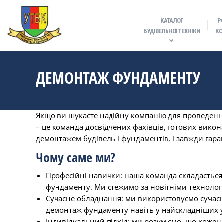
КАТАЛОГ
Р
БУДІВЕЛЬНОЇ ТЕХНІКИ
КО
ДЕМОНТАЖ ФУНДАМЕНТУ
Якщо ви шукаєте надійну компанію для проведенн
– це команда досвідчених фахівців, готових вико
демонтажем будівель і фундаментів, і завжди гара
Чому саме ми?
Професійні навички: наша команда складається
фундаменту. Ми стежимо за новітніми технологі
Сучасне обладнання: ми використовуємо сучасн
демонтаж фундаменту навіть у найскладніших 
Індивідуальний підхід: ми розуміємо, що коже