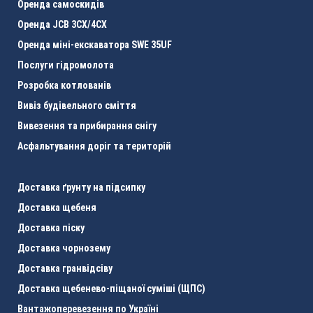
Оренда самоскидів
Оренда JCB 3CХ/4CX
Оренда міні-екскаватора SWE 35UF
Послуги гідромолота
Розробка котлованів
Вивіз будівельного сміття
Вивезення та прибирання снігу
Асфальтування доріг та територій
Доставка ґрунту на підсипку
Доставка щебеня
Доставка піску
Доставка чорнозему
Доставка гранвідсіву
Доставка щебенево-піщаної суміші (ЩПС)
Вантажоперевезення по Україні