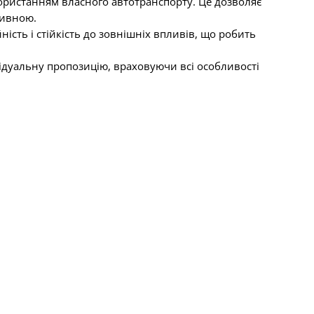
ористанням власного автотранспорту. Це дозволяє
тивною.
ність і стійкість до зовнішніх впливів, що робить
ідуальну пропозицію, враховуючи всі особливості