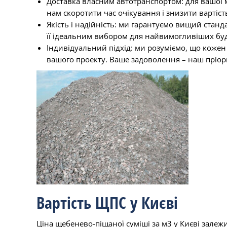
Доставка власним автотранспортом: для вашої 
нам скоротити час очікування і знизити вартіс
Якість і надійність: ми гарантуємо вищий станд
її ідеальним вибором для найвимогливіших бу
Індивідуальний підхід: ми розуміємо, що кожен
вашого проекту. Ваше задоволення – наш пріор
Вартість ЩПС у Києві
Ціна щебенево-піщаної суміші за м3 у Києві
залежи