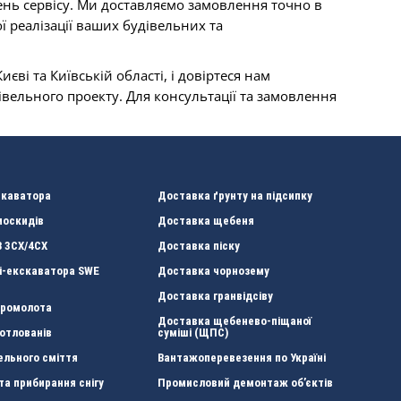
ень сервісу. Ми доставляємо замовлення точно в
ї реалізації ваших будівельних та
і та Київській області, і довіртеся нам
івельного проекту. Для консультації та замовлення
скаватора
Доставка ґрунту на підсипку
москидів
Доставка щебеня
 3CХ/4CX
Доставка піску
і-екскаватора SWE
Доставка чорнозему
Доставка гранвідсіву
дромолота
Доставка щебенево-піщаної
отлованів
суміші (ЩПС)
вельного сміття
Вантажоперевезення по Україні
та прибирання снігу
Промисловий демонтаж об’єктів