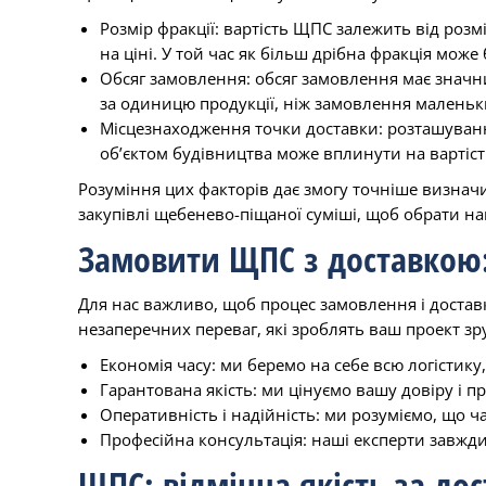
Розмір фракції: вартість ЩПС залежить від розм
на ціні. У той час як більш дрібна фракція мож
Обсяг замовлення: обсяг замовлення має значн
за одиницю продукції, ніж замовлення маленьких
Місцезнаходження точки доставки: розташування
об’єктом будівництва може вплинути на вартість
Розуміння цих факторів дає змогу точніше визнач
закупівлі щебенево-піщаної суміші, щоб обрати н
Замовити ЩПС з доставкою
Для нас важливо, щоб процес замовлення і достав
незаперечних переваг, які зроблять ваш проект з
Економія часу: ми беремо на себе всю логістику
Гарантована якість: ми цінуємо вашу довіру і 
Оперативність і надійність: ми розуміємо, що ча
Професійна консультація: наші експерти завжди
ЩПС: відмінна якість за до