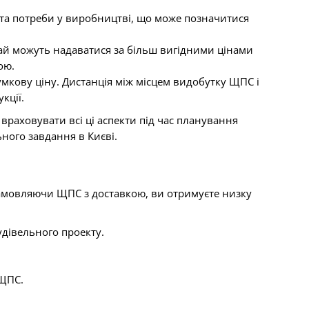
і та потреби у виробництві, що може позначитися
ай можуть надаватися за більш вигідними цінами
ою.
мкову ціну. Дистанція між місцем видобутку ЩПС і
кції.
раховувати всі ці аспекти під час планування
ного завдання в Києві.
 Замовляючи ЩПС з доставкою, ви отримуєте низку
удівельного проекту.
 ЩПС.