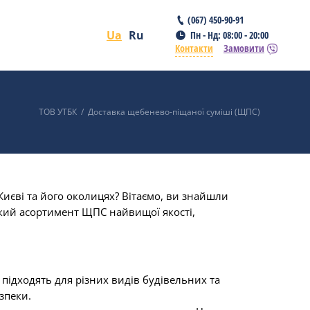
(067) 450-90-91
Ua
Ru
Пн - Нд: 08:00 - 20:00
Контакти
Замовити
ТОВ УТБК
/
Доставка щебенево-піщаної суміші (ЩПС)
иєві та його околицях? Вітаємо, ви знайшли
ий асортимент ЩПС найвищої якості,
 підходять для різних видів будівельних та
зпеки.