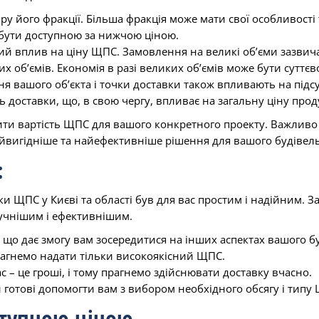
іру його фракції. Більша фракція може мати свої особливост
е бути доступною за нижчою ціною.
ий вплив на ціну ЩПС. Замовлення на великі об’єми зазвич
 об’ємів. Економія в разі великих об’ємів може бути суттєв
 вашого об’єкта і точки доставки також впливають на підсу
 доставки, що, в свою чергу, впливає на загальну ціну проду
ити вартість ЩПС для вашого конкретного проекту. Важливо в
айвигідніше та найефективніше рішення для вашого будівель
:
ки ЩПС у Києві та області був для вас простим і надійним.
ручнішим і ефективнішим.
, що дає змогу вам зосередитися на інших аспектах вашого б
прагнемо надати тільки високоякісний ЩПС.
с – це гроші, і тому прагнемо здійснювати доставку вчасно.
 готові допомогти вам з вибором необхідного обсягу і типу
ступною ціною