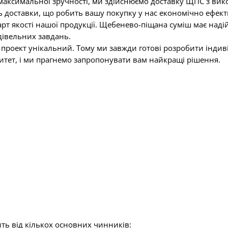
максимальної зручності, ми здійснюємо доставку ЩПС з вик
ть доставки, що робить вашу покупку у нас економічно ефек
арт якості нашої продукції. Щебенево-піщана суміш має надій
дівельних завдань.
 проект унікальний. Тому ми завжди готові розробити індив
итет, і ми прагнемо запропонувати вам найкращі рішення.
ть від
кількох основних чинників: