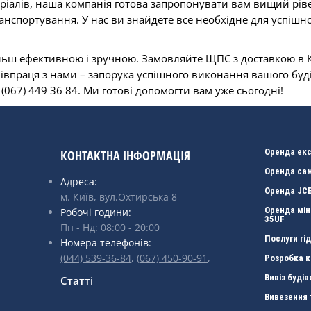
ріалів, наша компанія готова запропонувати вам вищий рів
ранспортування. У нас ви знайдете все необхідне для успішно
ьш ефективною і зручною. Замовляйте ЩПС з доставкою в Києв
співпраця з нами – запорука успішного виконання вашого буд
(067) 449 36 84. Ми готові допомогти вам уже сьогодні!
Оренда ек
КОНТАКТНА ІНФОРМАЦІЯ
Оренда са
Адреса:
Оренда JCB
м. Київ, вул.Охтирська 8
Оренда мін
Робочі години:
35UF
Пн - Нд: 08:00 - 20:00
Послуги гі
Номера телефонів:
(044) 539-36-84
,
(067) 450-90-91
,
Розробка к
Вивіз буді
Статті
Вивезення 