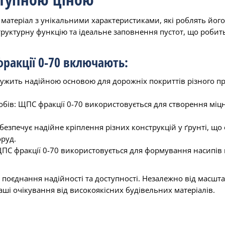
матеріал з унікальними характеристиками, які роблять його
структурну функцію та ідеальне заповнення пустот, що роби
ракції 0-70 включають:
служить надійною основою для дорожніх покриттів різного пр
бів: ЩПС фракції 0-70 використовується для створення міцн
абезпечує надійне кріплення різних конструкцій у ґрунті, щ
руд.
ЩПС фракції 0-70 використовується для формування насипів в
 поєднання надійності та доступності. Незалежно від масшта
ваші очікування від високоякісних будівельних матеріалів.