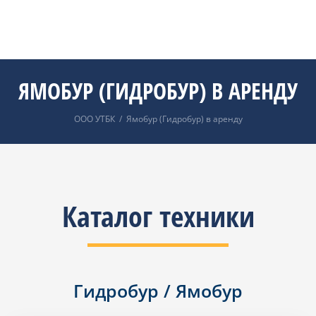
ЯМОБУР (ГИДРОБУР) В АРЕНДУ
ООО УТБК
/
Ямобур (Гидробур) в аренду
Каталог техники
Гидробур / Ямобур