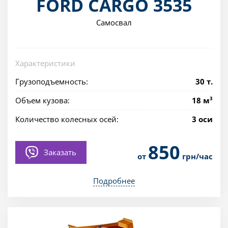
FORD CARGO 3535
Самосвал
Характеристики
Грузоподъемность:
30 т.
Объем кузова:
18 м³
Количество колесных осей:
3 оси
850
Заказать
от
грн/час
Подробнее