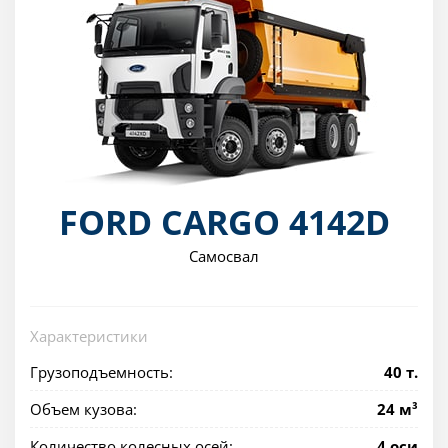
FORD CARGO 4142D
Самосвал
Характеристики
Грузоподъемность:
40 т.
Объем кузова:
24 м³
Количество колесных осей:
4 оси